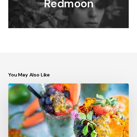
Redmoon
You May Also Like
We
encountered
a
food
paradise