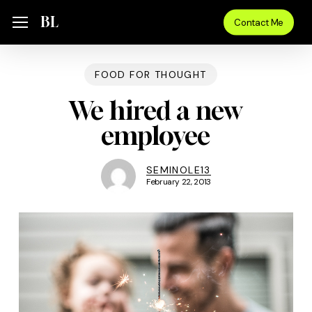
Skip
Menu
BL
Menu
Contact Me
to
main
content
FOOD FOR THOUGHT
We hired a new
employee
SEMINOLE13
February 22, 2013